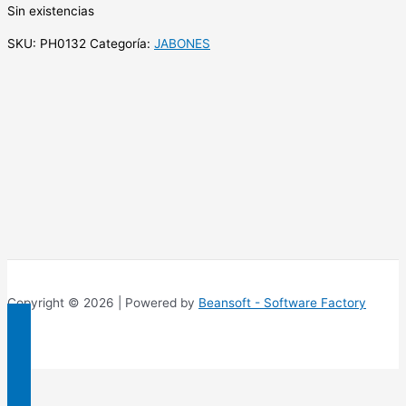
Sin existencias
SKU:
PH0132
Categoría:
JABONES
Copyright © 2026 | Powered by
Beansoft - Software Factory
Ir
arriba